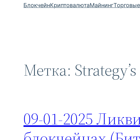
Блокчейн
Криптовалюта
Майнинг
Торговые
Метка:
Strategy’
09-01-2025 Ликв
блокчейнах (Бит