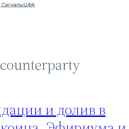
 Сигналы
ЦФА
s counterparty
идации и долив в
коина, Эфириума и д