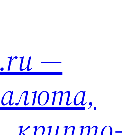
n.ru —
алюта,
, крипто-