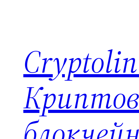
Перейти
к
содержимому
Cryptoli
Криптов
блокчейн