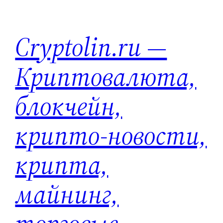
Перейти
к
Cryptolin.ru —
содержимому
Криптовалюта,
блокчейн,
крипто-новости,
крипта,
майнинг,