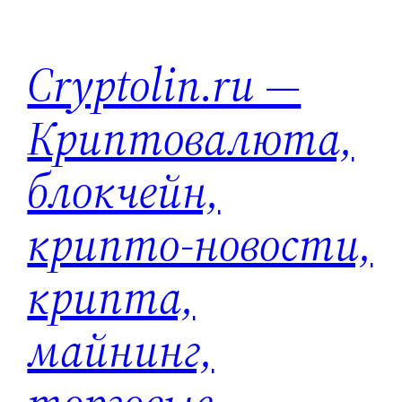
Перейти
к
Cryptolin.ru —
содержимому
Криптовалюта,
блокчейн,
крипто-новости,
крипта,
майнинг,