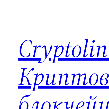
Перейти
к
содержимому
Cryptoli
Криптов
блокчейн