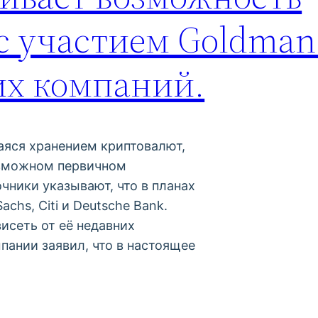
с участием Goldman 
гих компаний.
яся хранением криптовалют,
озможном первичном
чники указывают, что в планах
chs, Citi и Deutsche Bank.
исеть от её недавних
пании заявил, что в настоящее