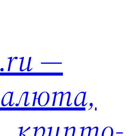
n.ru —
алюта,
, крипто-