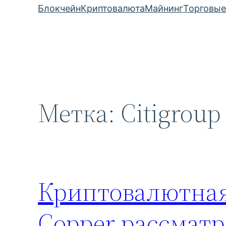
Блокчейн
Криптовалюта
Майнинг
Торговые
Метка:
Citigroup
Криптовалютная
Copper рассмат