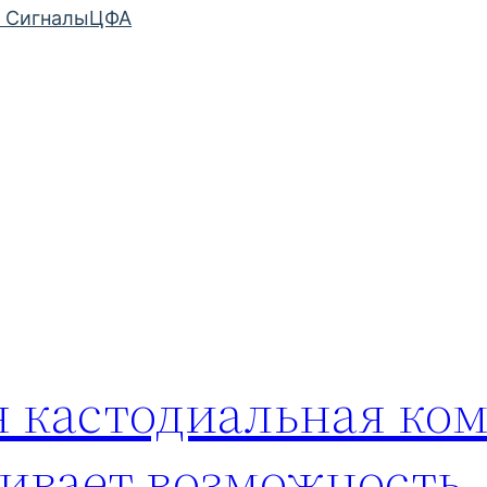
 Сигналы
ЦФА
 кастодиальная ко
ривает возможность