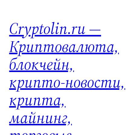
Перейти
к
Cryptolin.ru —
содержимому
Криптовалюта,
блокчейн,
крипто-новости,
крипта,
майнинг,