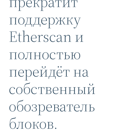
прекратит
поддержку
Etherscan и
полностью
перейдёт на
собственный
обозреватель
блоков.