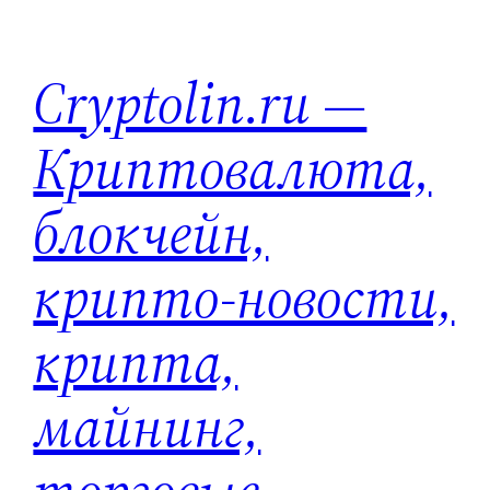
Перейти
к
Cryptolin.ru —
содержимому
Криптовалюта,
блокчейн,
крипто-новости,
крипта,
майнинг,